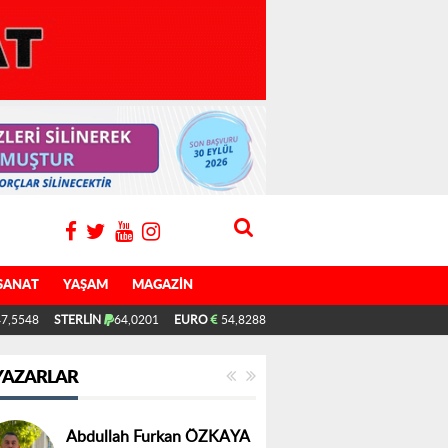
SANAT
YAŞAM
MAGAZIN
7,5548
STERLİN
64,0201
EURO
54,8288
YAZARLAR
Abdullah Furkan ÖZKAYA