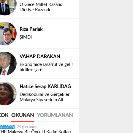
O Gece Millet Kazandı,
Türkiye Kazandı
Rıza Parlak
ŞİMDİ
VAHAP DABAKAN
Ekonomide tasarruf ve gelir
birlikte şart!
Hatice Serap KARLIDAĞ
Dedikodular ve Gerçekler:
Malatya Siyasetinin Ali
Bakan Sınavı
ÇOK
OKUNAN
YORUMLANAN
MALATYA
24 gün önce
HP Malatya Bir Önceki Kadın Kolları