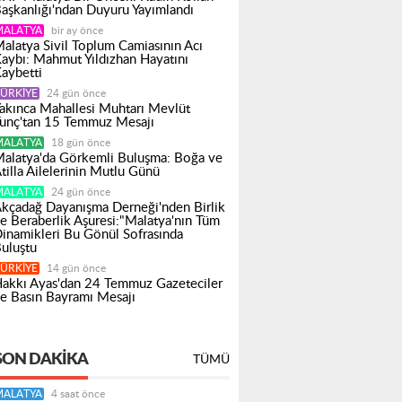
aşkanlığı'ndan Duyuru Yayımlandı
MALATYA
bir ay önce
alatya Sivil Toplum Camiasının Acı
aybı: Mahmut Yıldızhan Hayatını
aybetti
ÜRKIYE
24 gün önce
akınca Mahallesi Muhtarı Mevlüt
unç'tan 15 Temmuz Mesajı
MALATYA
18 gün önce
alatya'da Görkemli Buluşma: Boğa ve
tilla Ailelerinin Mutlu Günü
MALATYA
24 gün önce
kçadağ Dayanışma Derneği'nden Birlik
e Beraberlik Aşuresi:"Malatya'nın Tüm
inamikleri Bu Gönül Sofrasında
uluştu
ÜRKIYE
14 gün önce
akkı Ayas'dan 24 Temmuz Gazeteciler
e Basın Bayramı Mesajı
SON DAKIKA
TÜMÜ
MALATYA
4 saat önce