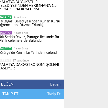
MALATYA BÜYÜKŞEHİR
BELEDİYESİNDEN HEKİMHAN'A 1,5
İLYAR LİRALIK YATIRIM
MALATYA
4 saat önce
attalgazi Belediyesi'nden Kur'an Kursu
ğrencilerine Yüzme Etkinliği
MALATYA
4 saat önce
ali Seddar Yavuz, Pütürge İlçesinde Bir
izi İncelemelerde Bulundu
MALATYA
4 saat önce
ütürge'de Yatırımlar Yerinde İncelendi
ÜRKIYE
17 saat önce
MALATYA’DA GASTRONOMİ ŞÖLENİ
BAŞLIYOR
BEĞEN
Beğen
TAKİP ET
Takip Et