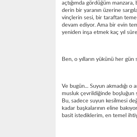
açtığımda gördüğüm manzara, b
derin bir yaranın üzerine sargıla
vinçlerin sesi, bir taraftan tem
devam ediyor. Ama bir evin teme
yeniden inşa etmek kaç yıl sür
Ben, o yılların yükünü her gün 
Ve bugün... Suyun akmadığı o an
musluk çevrildiğinde boşluğun se
Bu, sadece suyun kesilmesi değil
kadar başkalarının eline bakıyo
basit istediklerim, en temel iht