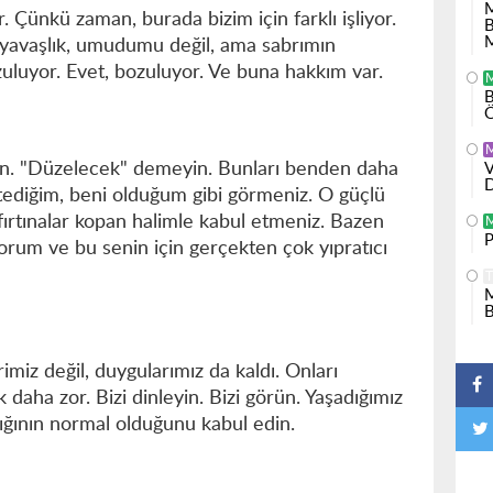
 Çünkü zaman, burada bizim için farklı işliyor.
M
u yavaşlık, umudumu değil, ama sabrımın
ozuluyor. Evet, bozuluyor. Ve buna hakkım var.
B
Ö
n. "Düzelecek" demeyin. Bunları benden daha
V
D
stediğim, beni olduğum gibi görmeniz. O güçlü
ırtınalar kopan halimle kabul etmeniz. Bazen
P
orum ve bu senin için gerçekten çok yıpratıcı
T
miz değil, duygularımız da kaldı. Onları
k daha zor. Bizi dinleyin. Bizi görün. Yaşadığımız
klığının normal olduğunu kabul edin.