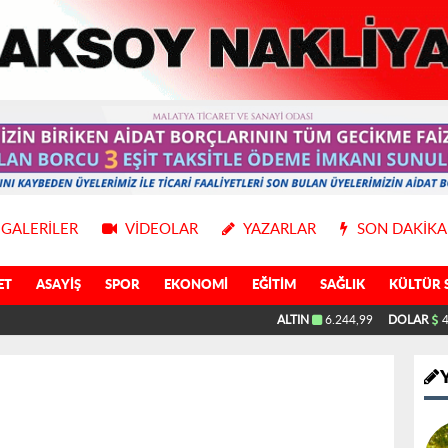
GALERILER
VIDEOLAR
YAZARLAR
SON DAKIKA
ET
ASAYIŞ
SPOR
EKONOMI
EĞITIM
SAĞLIK
KÜLTÜR 
ALTIN
6.244,99
DOLAR
4