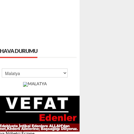
HAVA DURUMU
ya Nöbetçi Eczane