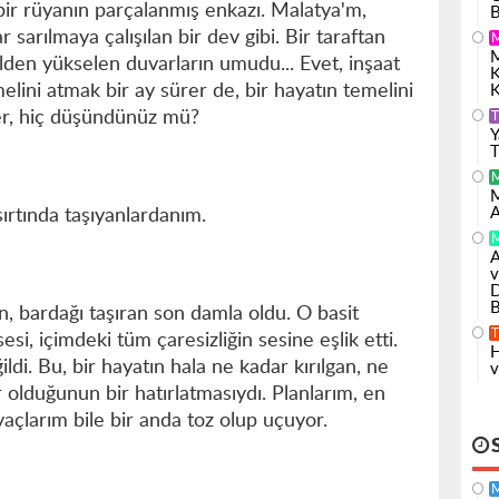
ir rüyanın parçalanmış enkazı. Malatya'm,
B
r sarılmaya çalışılan bir dev gibi. Bir taraftan
M
elden yükselen duvarların umudu... Evet, inşaat
K
lini atmak bir ay sürer de, bir hayatın temelini
K
er, hiç düşündünüz mü?
T
Y
T
M
A
sırtında taşıyanlardanım.
A
v
D
B
, bardağı taşıran son damla oldu. O basit
T
si, içimdeki tüm çaresizliğin sesine eşlik etti.
H
di. Bu, bir hayatın hala ne kadar kırılgan, ne
v
r olduğunun bir hatırlatmasıydı. Planlarım, en
iyaçlarım bile bir anda toz olup uçuyor.