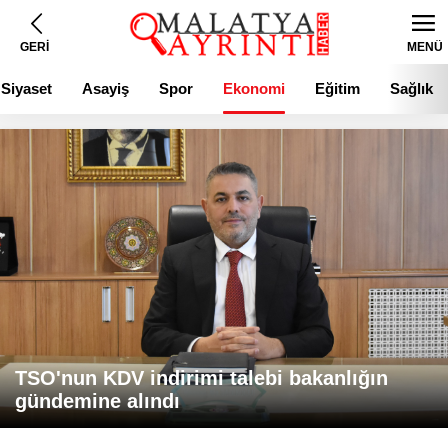
GERİ
MENÜ
Siyaset
Asayiş
Spor
Ekonomi
Eğitim
Sağlık
TSO'nun KDV indirimi talebi bakanlığın
gündemine alındı