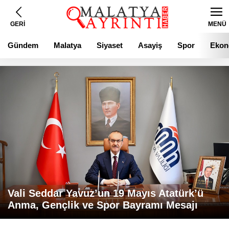
GERİ
MENÜ
Gündem
Malatya
Siyaset
Asayiş
Spor
Ekon
Vali Seddar Yavuz’un 19 Mayıs Atatürk’ü
Anma, Gençlik ve Spor Bayramı Mesajı