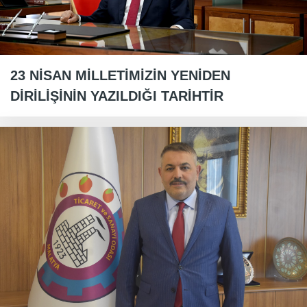
23 NİSAN MİLLETİMİZİN YENİDEN
DİRİLİŞİNİN YAZILDIĞI TARİHTİR