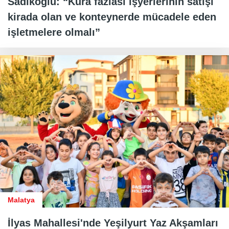
Sadıkoğlu: “Kura fazlası işyerlerinin satışı
kirada olan ve konteynerde mücadele eden
işletmelere olmalı”
Malatya
İlyas Mahallesi'nde Yeşilyurt Yaz Akşamları