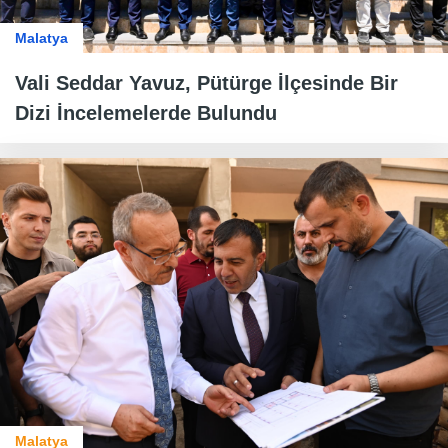
Malatya
Vali Seddar Yavuz, Pütürge İlçesinde Bir
Dizi İncelemelerde Bulundu
Malatya